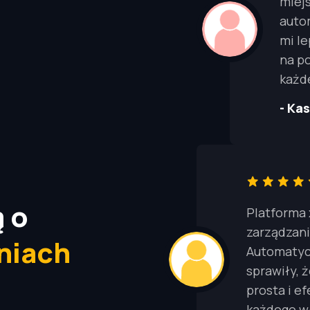
miejs
auto
mi le
na p
każd
- Ka
 o
Platforma 
zarządzani
niach
Automatycz
sprawiły, 
prosta i e
każdego wł