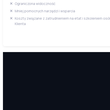
Ograniczona widoczność
Mniej pomocnych narzędzi i wsparcia
Koszty związane z zatrudnieniem na etat i szkoleniem os
Klienta