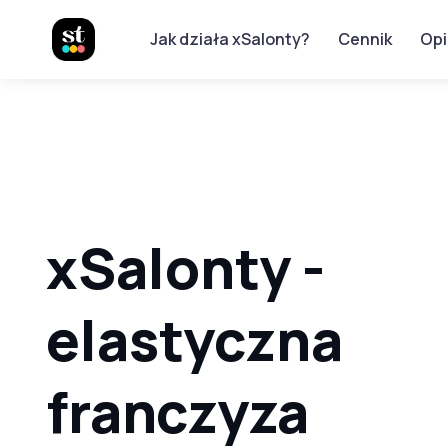
Jak działa xSalonty?
Cennik
Opi
xSalonty -
elastyczna
franczyza