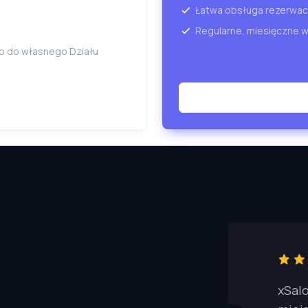
Łatwa obsługa rezerwacj
Regularne, miesięczne 
ób do własnego Działu
xSal