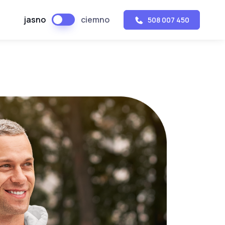
jasno
ciemno
508 007 450