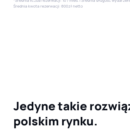
*Średnia liczba rezerwacji: 10 / mies. | Średnia długość wydarzeni
Średnia kwota rezerwacji: 800zł netto
Jedyne takie rozwią
polskim rynku.