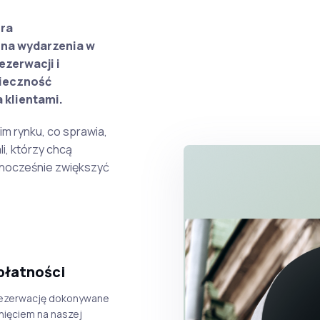
óra
 na wydarzenia w
ezerwacji i
nieczność
 klientami.
m rynku, co sprawia,
i, którzy chcą
dnocześnie zwiększyć
płatności
 rezerwację dokonywane
knięciem na naszej