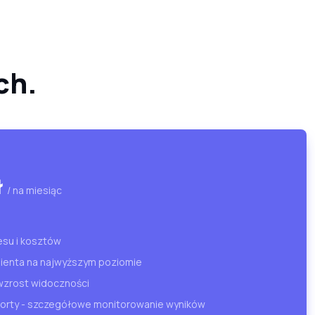
ch.
ł
/ na miesiąc
esu i kosztów
lienta na najwyższym poziomie
wzrost widoczności
porty - szczegółowe monitorowanie wyników