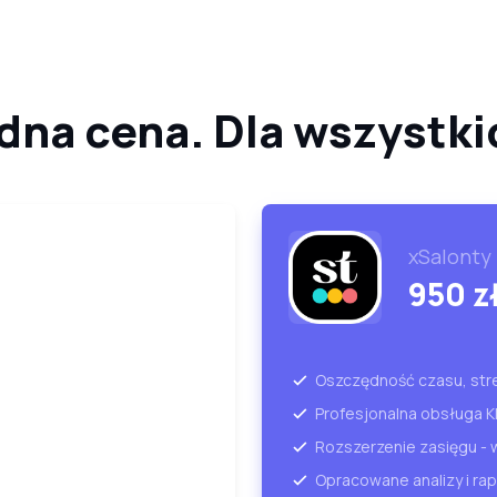
dna cena. Dla wszystki
xSalonty
950 z
Oszczędność czasu, str
Profesjonalna obsługa K
Rozszerzenie zasięgu - 
Opracowane analizy i ra