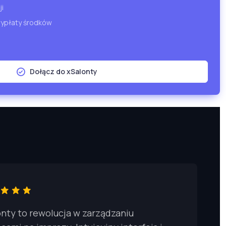
i
wypłaty środków
Dołącz do xSalonty
onty to rewolucja w zarządzaniu