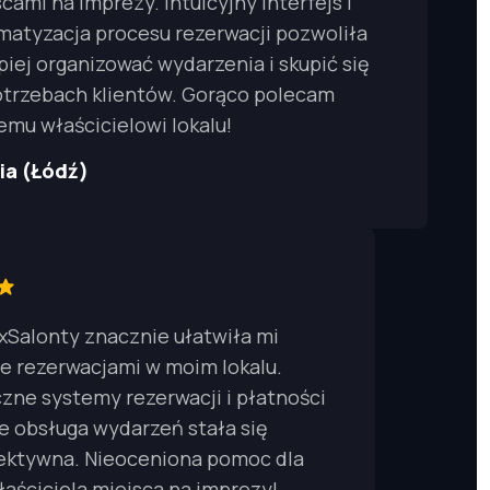
cami na imprezy. Intuicyjny interfejs i
matyzacja procesu rezerwacji pozwoliła
piej organizować wydarzenia i skupić się
otrzebach klientów. Gorąco polecam
emu właścicielowi lokalu!
sia (Łódź)
xSalonty znacznie ułatwiła mi
e rezerwacjami w moim lokalu.
ne systemy rezerwacji i płatności
że obsługa wydarzeń stała się
fektywna. Nieoceniona pomoc dla
aściciela miejsca na imprezy!