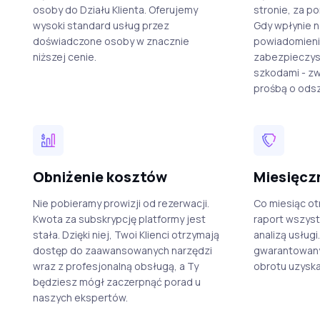
osoby do Działu Klienta. Oferujemy
stronie, za p
wysoki standard usług przez
Gdy wpłynie n
doświadczone osoby w znacznie
powiadomieni
niższej cenie.
zabezpieczysz
szkodami - zw
prośbą o odsz
Obniżenie kosztów
Miesięcz
Nie pobieramy prowizji od rezerwacji.
Co miesiąc o
Kwota za subskrypcję platformy jest
raport wszyst
stała. Dzięki niej, Twoi Klienci otrzymają
analizą usługi
dostęp do zaawansowanych narzędzi
gwarantowany
wraz z profesjonalną obsługą, a Ty
obrotu uzyska
będziesz mógł zaczerpnąć porad u
naszych ekspertów.