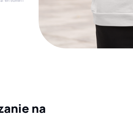
a: 6h 50min |
zanie na